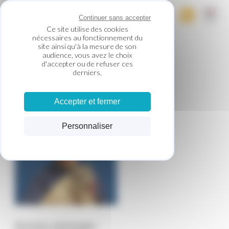
Panneau de gestion des cookies
MENU
Continuer sans accepter
Ce site utilise des cookies
nécessaires au fonctionnement du
site ainsi qu'à la mesure de son
audience, vous avez le choix
d'accepter ou de refuser ces
derniers.
L'équipe
Accepter et fermer
Personnaliser
Docteur vétérinaire