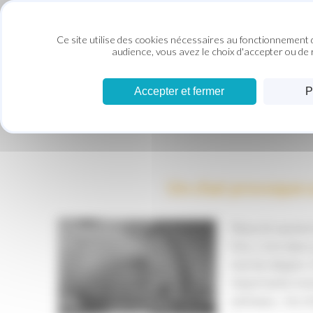
Panneau de gestion des cookies
Ce site utilise des cookies nécessaires au fonctionnement d
AC
audience, vous avez le choix d'accepter ou de 
Accepter et fermer
P
Un chat provoque u
Nous le savons 
fois, c'est dans
mal de dégats. 
importante ino
animaux... les c