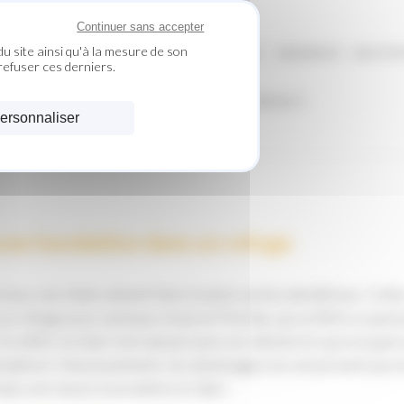
Continuer sans accepter
u site ainsi qu'à la mesure de son
CUEIL
EQUIPE
SERVICES
CATFRIENDLY
URGENCES
NOS PA
refuser ces derniers.
FICHES CONSEILS
CONTACT
ersonnaliser
ne inondation dans un refuge
tous, nos chats aiment faire toutes sortes de bêtises. Cett
 un refuge pour animaux situé en Floride, qu'un félin a causé
En effet, le chat s'est amusé avec un robinet et a provoqué
ndation. Heureusement, les dommages ne concernent pas l
hats ont réussi à se mettre à l'abri.