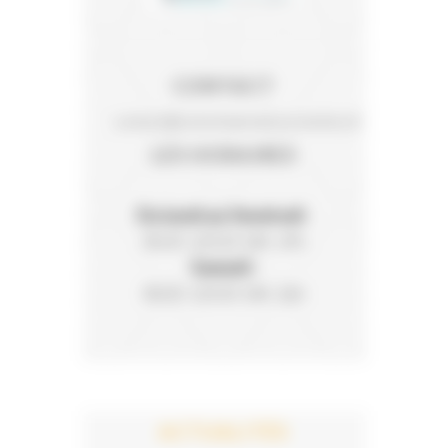
CONTACT
contact@veterinairedesrochettes.fr
LES HORAIRES
Du lundi au Vendredi
:
8h30-12h30 14h-19h
Samedi :
8h30-12h30 14h-16h
ACTUALITÉS