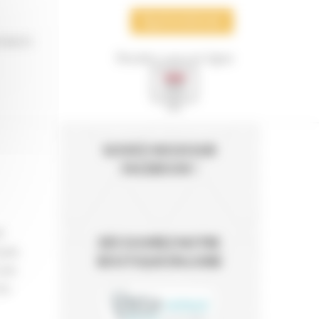
02 51 40 15 64
TIENTS
Rendez-vous en ligne
SUIVEZ-NOUS SUR
FACEBOOK !
e
DÉCOUVREZ NOTRE
 pas
BOUTIQUE EN LIGNE
 une
es